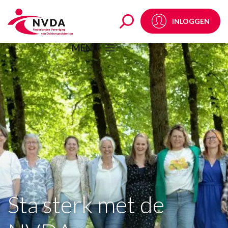
Home - NVDA
INLOGGEN
MENU
Sta sterk met de