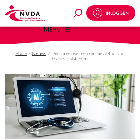
Denk mee over een sli
INLOGGEN
MENU
Home
/
Nieuws
/
Denk mee over een slimme AI-tool voor
doktersassistenten