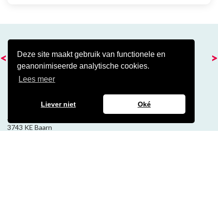
<
>
Deze site maakt gebruik van functionele en
geanonimiseerde analytische cookies.
Lees meer
Kantoor
Liever niet
Oké
Amalialaan 41
3743 KE Baarn
Contact
Veelgestelde cao vragen
Over de NVDA
Over ons
Ledenraad
Bestuur
Bureau