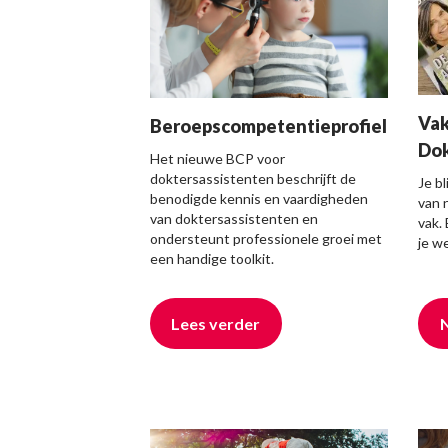
Vak
Beroepscompetentieprofiel
Dok
Het nieuwe BCP voor
doktersassistenten beschrijft de
Je b
benodigde kennis en vaardigheden
van 
van doktersassistenten en
vak.
ondersteunt professionele groei met
je w
een handige toolkit.
Lees verder
N