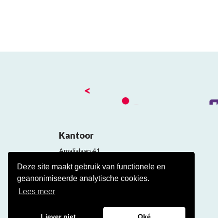
<
Kantoor
Amalialaan 41
3743 KE Baarn
Deze site maakt gebruik van functionele en
Contact
geanonimiseerde analytische cookies.
Veelgestelde cao vragen
Lees meer
Liever niet
Oké