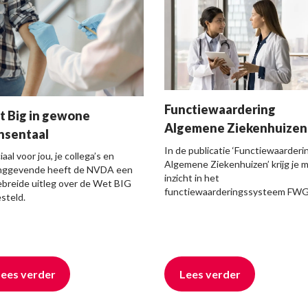
Functiewaardering
 Big in gewone
Algemene Ziekenhuizen
nsentaal
In de publicatie ‘Functiewaarderi
aal voor jou, je collega’s en
Algemene Ziekenhuizen’ krijg je 
inggevende heeft de NVDA een
inzicht in het
ebreide uitleg over de Wet BIG
functiewaarderingssysteem FWG 
steld.
ees verder
Lees verder