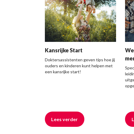
Kansrijke Start
Wet
me
Doktersassistenten geven tips hoe jij
ouders en kinderen kunt helpen met
Speci
een kansrijke start!
leid
uitg
opge
Lees verder
L