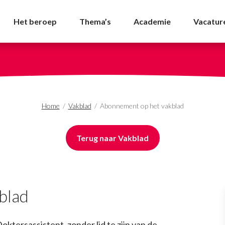
kblad - NVDA
Het beroep
Thema’s
Academie
Vacatur
Home
/
Vakblad
/
Abonnement op het vakblad
Terug naar Vakblad
blad
ktersassistent, zonder lid te zijn van de