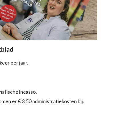
kblad
eer per jaar.
matische incasso.
omen er € 3,50 administratiekosten bij.