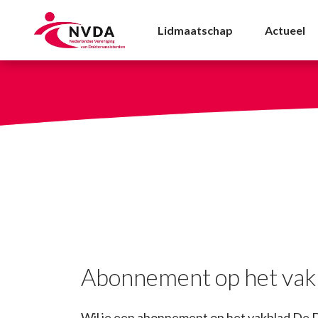
Abonnement op het va
Lidmaatschap
Actueel
Abonnement op het vak
Wil je een abonnement op het vakblad De Do