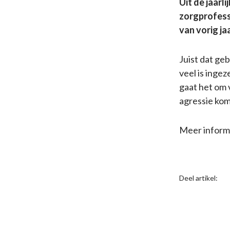
Uit de jaarl
zorgprofessi
van vorig jaa
Juist dat ge
veel is inge
gaat het om 
agressie kom
Meer informa
Deel artikel: