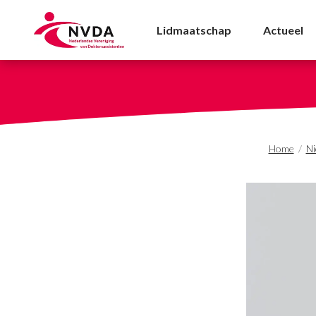
NU’91: ‘Zorgprofession
Lidmaatschap
Actueel
Home
/
N