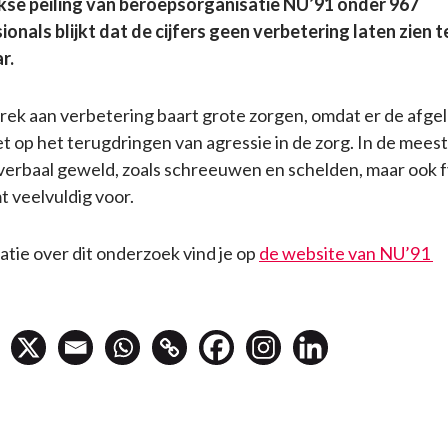
ijkse peiling van beroepsorganisatie NU’91 onder 967
onals blijkt dat de cijfers geen verbetering laten zien 
r.
brek aan verbetering baart grote zorgen, omdat er de afge
zet op het terugdringen van agressie in de zorg. In de mees
verbaal geweld, zoals schreeuwen en schelden, maar ook f
t veelvuldig voor.
tie over dit onderzoek vind je op
de website van NU’91