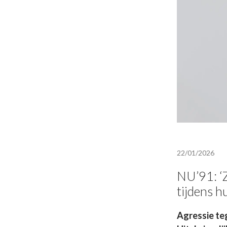
22/01/2026
NU’91: ‘Z
tijdens h
Agressie te