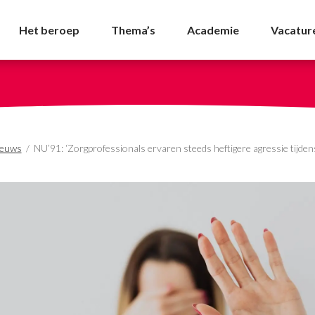
als ervaren steeds heft
Het beroep
Thema’s
Academie
Vacatur
ieuws
/
NU’91: ‘Zorgprofessionals ervaren steeds heftigere agressie tijde