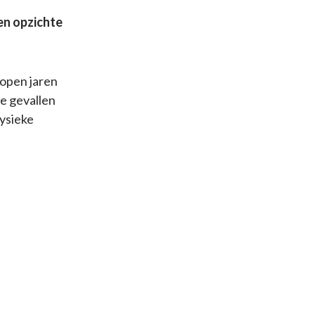
ten opzichte
lopen jaren
te gevallen
ysieke