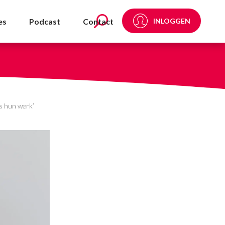
igere agressie tijdens 
es
Podcast
Contact
INLOGGEN
ns hun werk’