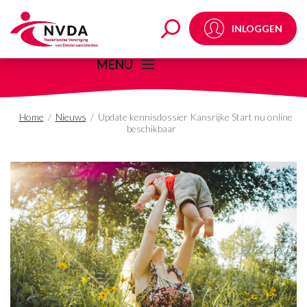
Update kennisdossier K
INLOGGEN
MENU
Home
/
Nieuws
/
Update kennisdossier Kansrijke Start nu online
beschikbaar