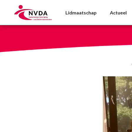
Terugblik inspiratiese
Lidmaatschap
Actueel