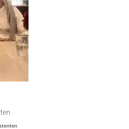
nten
istenten