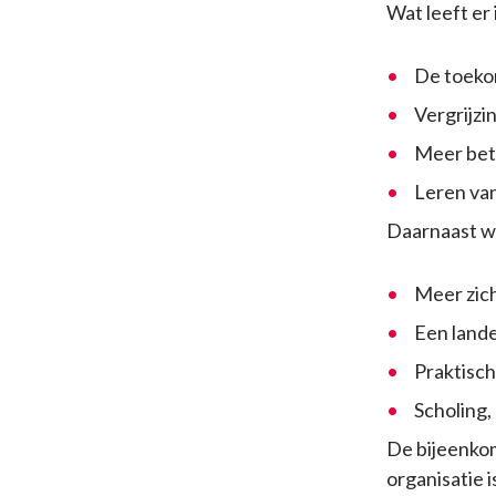
Wat leeft er
De toekom
Vergrijzi
Meer bet
Leren van
Daarnaast we
Meer zich
Een lande
Praktisch
Scholing,
De bijeenkom
organisatie 