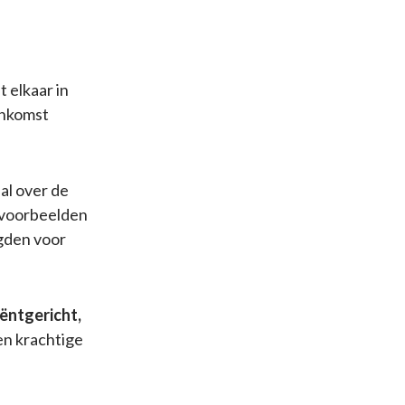
 elkaar in
enkomst
al over de
r voorbeelden
gden voor
iëntgericht,
en krachtige