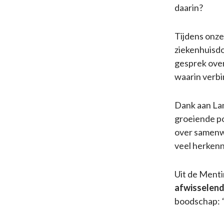
daarin?
Tijdens onze
ziekenhuisdo
gesprek over
waarin verbi
Dank aan Lam
groeiende po
over samenw
veel herkenn
Uit de Ment
afwisselend,
boodschap: