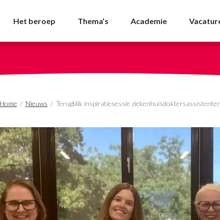
ssie ziekenhuisdoktersa
Het beroep
Thema’s
Academie
Vacatur
Home
/
Nieuws
/
Terugblik inspiratiesessie ziekenhuisdoktersassistente