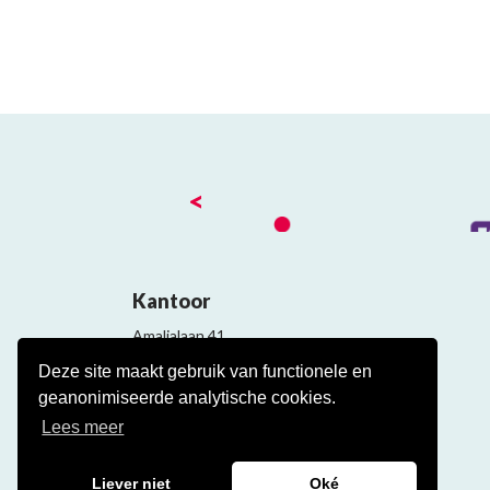
<
Kantoor
Amalialaan 41
3743 KE Baarn
Deze site maakt gebruik van functionele en
Contact
geanonimiseerde analytische cookies.
Veelgestelde cao vragen
Lees meer
Liever niet
Oké