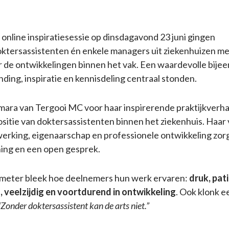
 online inspiratiesessie op dinsdagavond 23 juni gingen
ktersassistenten én enkele managers uit ziekenhuizen met
 de ontwikkelingen binnen het vak. Een waardevolle bije
nding, inspiratie en kennisdeling centraal stonden.
ara van Tergooi MC voor haar inspirerende praktijkverha
sitie van doktersassistenten binnen het ziekenhuis. Haa
erking, eigenaarschap en professionele ontwikkeling zor
ing en een open gesprek.
imeter bleek hoe deelnemers hun werk ervaren:
druk, pat
 veelzijdig en voortdurend in ontwikkeling
. Ook klonk e
“Zonder doktersassistent kan de arts niet.”