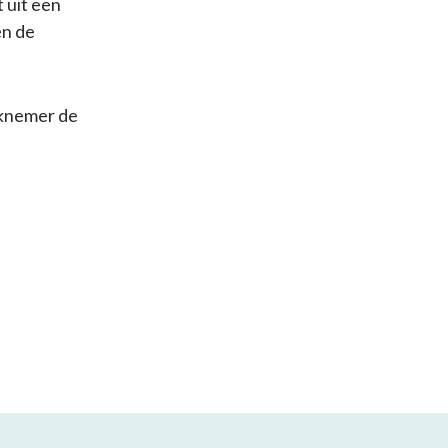
t uit een
en de
rknemer de