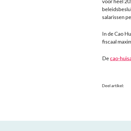
voor heel 202
beleidsbeslu
salarissen pe
In de Cao Hu
fiscaal maxi
De
cao-huis
Deel artikel: