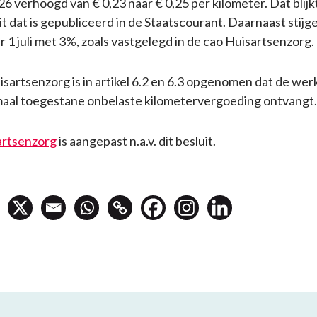
6 verhoogd van € 0,23 naar € 0,25 per kilometer. Dat blijk
it dat is gepubliceerd in de Staatscourant. Daarnaast stijg
r 1 juli met 3%, zoals vastgelegd in de cao Huisartsenzorg.
isartsenzorg is in artikel 6.2 en 6.3 opgenomen dat de we
maal toegestane onbelaste kilometervergoeding ontvangt.
artsenzorg
is aangepast n.a.v. dit besluit.