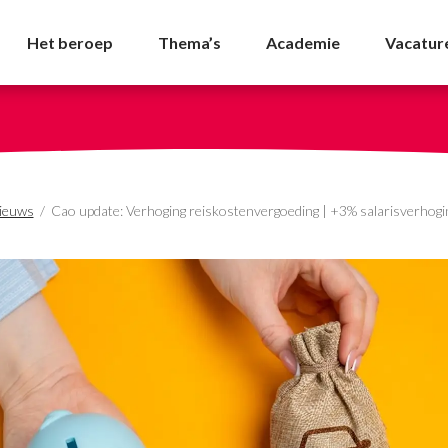
reiskostenvergoeding | 
Het beroep
Thema’s
Academie
Vacatur
ieuws
/
Cao update: Verhoging reiskostenvergoeding | +3% salarisverhoging