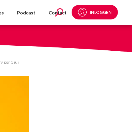
+3% salarisverhoging pe
es
Podcast
Contact
INLOGGEN
 per 1 juli