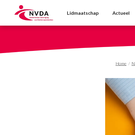
Cao update: Verhoging 
Lidmaatschap
Actueel
Home
/
N