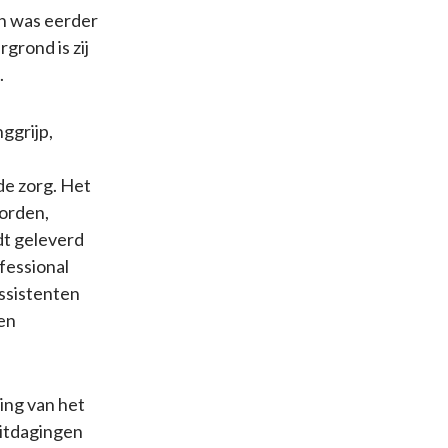
en was eerder
grond is zij
.
ggrijp,
de zorg. Het
oorden,
dt geleverd
fessional
assistenten
ten
ing van het
uitdagingen