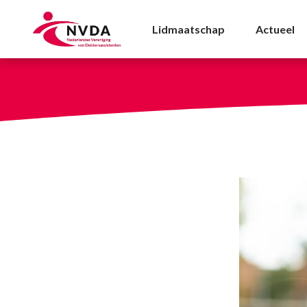
Jacqueline Emans nie
Lidmaatschap
Actueel