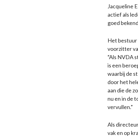
Jacqueline E
actief als l
goed bekend 
Het bestuur 
voorzitter v
“Als NVDA st
is een beroe
waarbij de s
door het hel
aan die de z
nu en in de 
vervullen.”
Als directeu
vak en op kr