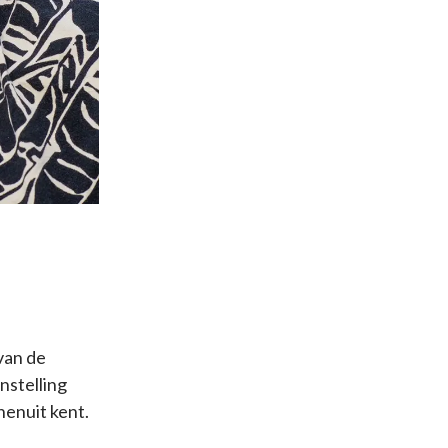
van de
nstelling
nenuit kent.