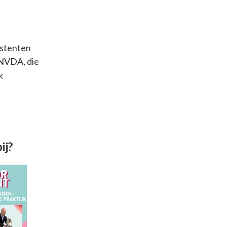
istenten
 NVDA, die
k
ij?