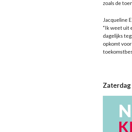
zoals de toe
Jacqueline E
“Ik weet uit
dagelijks te
opkomt voor 
toekomstbest
Zaterdag 7