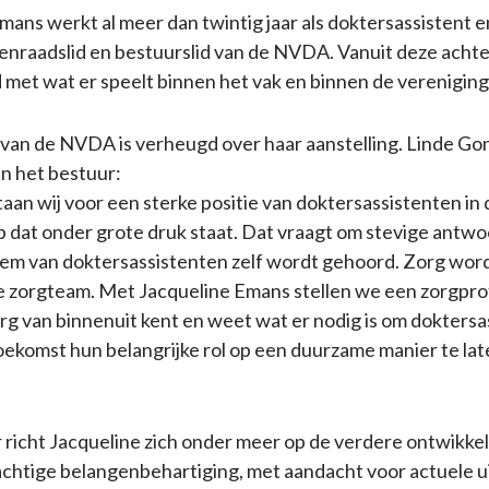
mans werkt al meer dan twintig jaar als doktersassistent 
edenraadslid en bestuurslid van de NVDA. Vanuit deze achter
met wat er speelt binnen het vak en binnen de vereniging
van de NVDA is verheugd over haar aanstelling. Linde Gon
an het bestuur:
aan wij voor een sterke positie van doktersassistenten in 
p dat onder grote druk staat. Dat vraagt om stevige antw
tem van doktersassistenten zelf wordt gehoord. Zorg wor
e zorgteam. Met Jacqueline Emans stellen we een zorgpro
org van binnenuit kent en weet wat er nodig is om dokters
toekomst hun belangrijke rol op een duurzame manier te la
r richt Jacqueline zich onder meer op de verdere ontwikkel
achtige belangenbehartiging, met aandacht voor actuele 