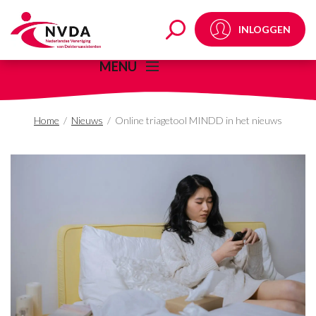
Online triagetool MIN
INLOGGEN
MENU
Home
/
Nieuws
/
Online triagetool MINDD in het nieuws