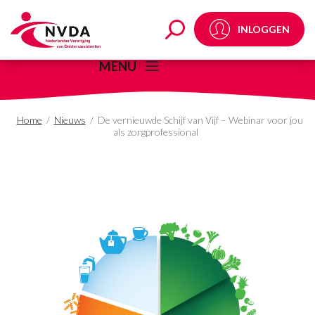
De vernieuwde Schijf va
INLOGGEN
MENU
Home
/
Nieuws
/
De vernieuwde Schijf van Vijf – Webinar voor jou
als zorgprofessional