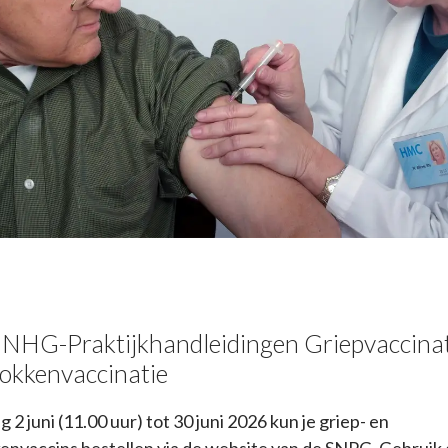
 NHG-Praktijkhandleidingen Griepvaccinat
kkenvaccinatie
ag
2 juni (11.00 uur) tot 30 juni 2026
kun je
griep- en
envaccins
bestellen
via de website van de SNPG.
Gebruik 