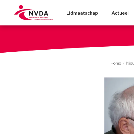
Herziene NHG-Praktijk
Lidmaatschap
Actueel
Home
/
Nie