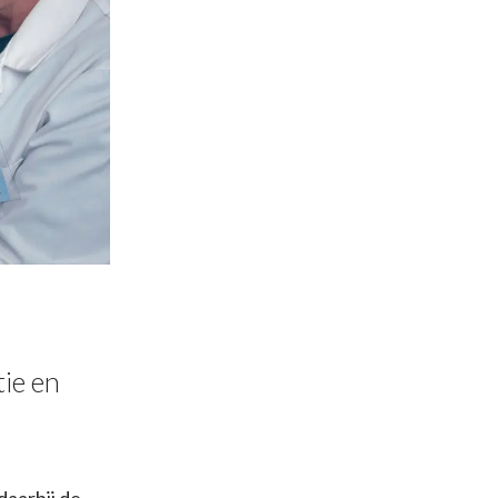
ie en
daar
bij de