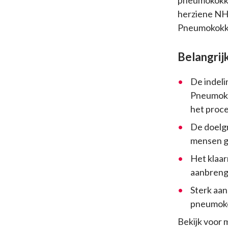
herziene NH
Pneumokokke
Belangrij
De indeli
Pneumokok
het proce
De doelgr
mensen g
Het klaa
aanbreng
Sterk aan
pneumoko
Bekijk voor 