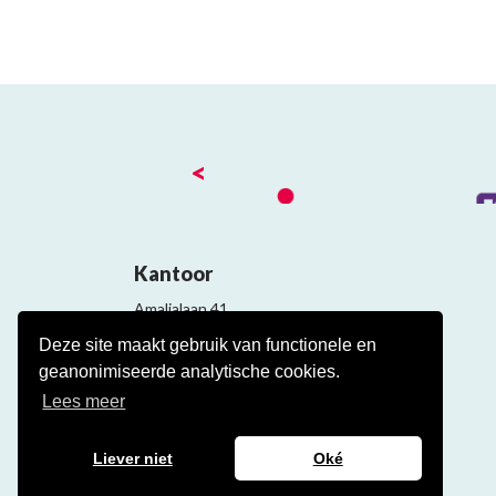
<
Kantoor
Amalialaan 41
3743 KE Baarn
Deze site maakt gebruik van functionele en
Contact
geanonimiseerde analytische cookies.
Veelgestelde cao vragen
Lees meer
Liever niet
Oké