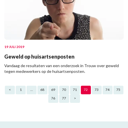
19 JULI 2019
Geweld op huisartsenposten
Vandaag de resultaten van een onderzoek in Trouw over geweld
tegen medewerkers op de huisartsenposten.
Berichten paginering
<
1
…
68
69
70
71
72
73
74
75
76
77
>