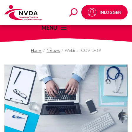
Webinar COVID-19 -
INLOGGEN
MENU
Home
/
Nieuws
/
Webinar COVID-19