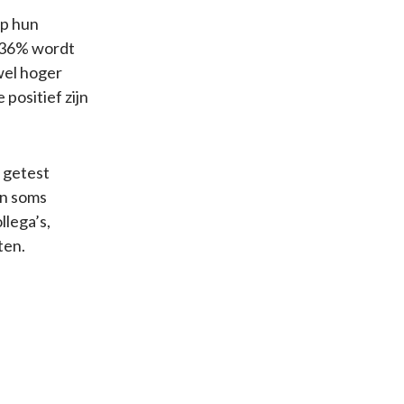
op hun
j 36% wordt
wel hoger
positief zijn
f getest
en soms
lega’s,
ten.