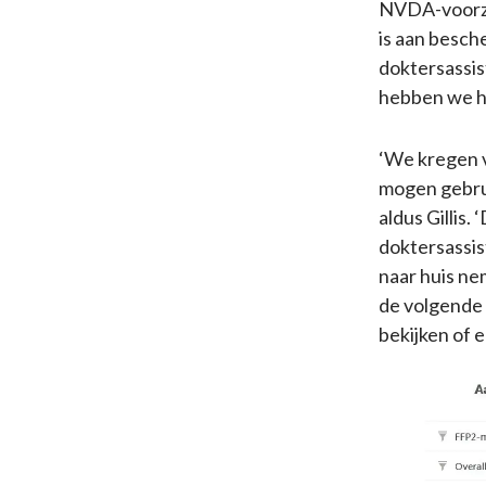
NVDA-voorzitt
is aan besch
doktersassis
hebben we hu
‘We kregen 
mogen gebrui
aldus Gillis.
doktersassis
naar huis ne
de volgende 
bekijken of e