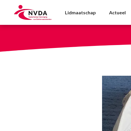
Doktersassistenten kri
Lidmaatschap
Actueel