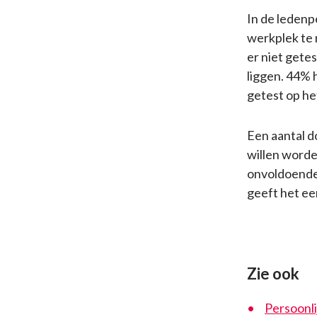
In de ledenp
werkplek te 
er niet gete
liggen. 44% 
getest op he
Een aantal d
willen worde
onvoldoende 
geeft het een
Zie ook
Persoonl