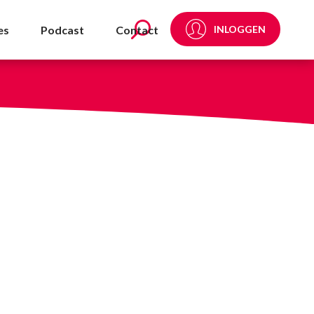
ming - NVDA
es
Podcast
Contact
INLOGGEN