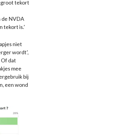
 groot tekort
van de NVDA
tekort is.’
pjes niet
erger wordt’,
. Of dat
akjes mee
ergebruik bij
en, een wond