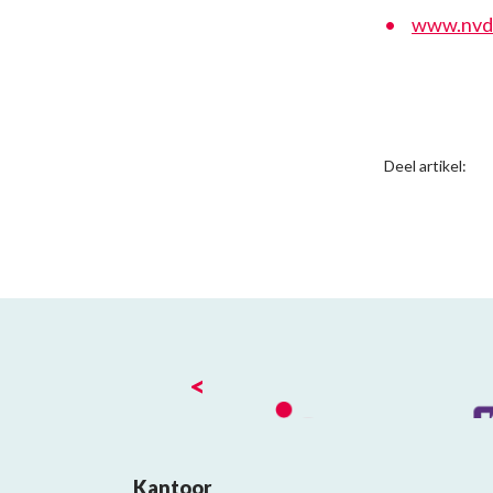
www.nvda
Deel artikel:
<
Kantoor