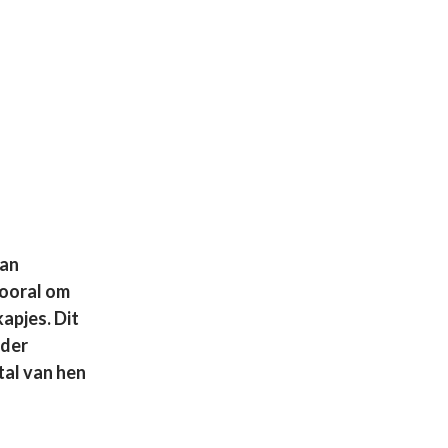
aan
vooral om
apjes. Dit
nder
tal van hen