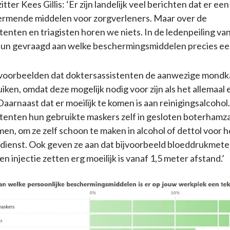
er Kees Gillis: ‘Er zijn landelijk veel berichten dat er een
ermende middelen voor zorgverleners. Maar over de
tenten en triagisten horen we niets. In de ledenpeiling 
n gevraagd aan welke beschermingsmiddelen precies een 
voorbeelden dat doktersassistenten de aanwezige mondka
ken, omdat deze mogelijk nodig voor zijn als het allemaal 
 ‘Daarnaast dat er moeilijk te komen is aan reinigingsalcohol
tenten hun gebruikte maskers zelf in gesloten boterhamz
men, om ze zelf schoon te maken in alcohol of dettol voor h
dienst. Ook geven ze aan dat bijvoorbeeld bloeddrukmet
en injectie zetten erg moeilijk is vanaf 1,5 meter afstand.’