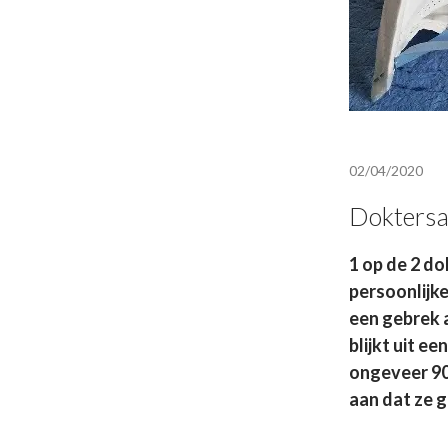
02/04/2020
Doktersas
1 op de 2 do
persoonlijk
een gebrek a
blijkt uit e
ongeveer 90
aan dat ze g