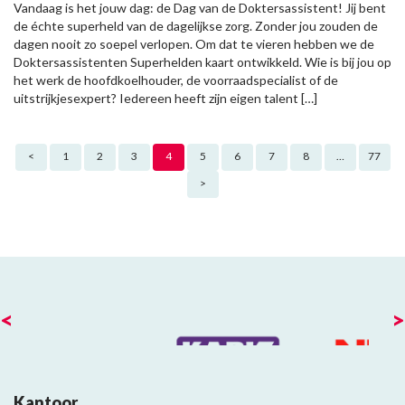
Vandaag is het jouw dag: de Dag van de Doktersassistent! Jij bent
de échte superheld van de dagelijkse zorg. Zonder jou zouden de
dagen nooit zo soepel verlopen. Om dat te vieren hebben we de
Doktersassistenten Superhelden kaart ontwikkeld. Wie is bij jou op
het werk de hoofdkoelhouder, de voorraadspecialist of de
uitstrijkjesexpert? Iedereen heeft zijn eigen talent […]
Berichten paginering
<
1
2
3
4
5
6
7
8
…
77
>
<
>
Kantoor