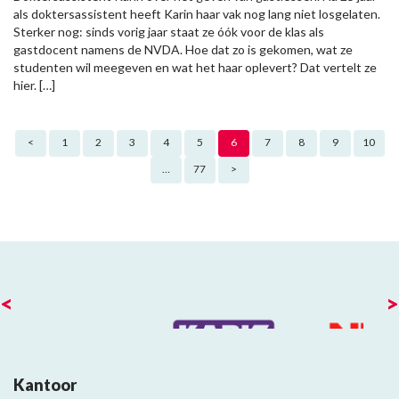
als doktersassistent heeft Karin haar vak nog lang niet losgelaten.
Sterker nog: sinds vorig jaar staat ze óók voor de klas als
gastdocent namens de NVDA. Hoe dat zo is gekomen, wat ze
studenten wil meegeven en wat het haar oplevert? Dat vertelt ze
hier. […]
Berichten paginering
<
1
2
3
4
5
6
7
8
9
10
…
77
>
<
>
Kantoor