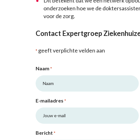
Dit betekent dat we een netwerk opbo
onderzoeken hoe we de doktersassiste
voor de zorg.
Contact Expertgroep Ziekenhuiz
geeft verplichte velden aan
*
Naam
*
E-mailadres
*
Bericht
*