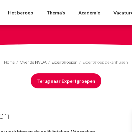
izen - NVDA
Het beroep
Thema’s
Academie
Vacatur
Home
/
Over de NVDA
/
Expertgroepen
/
Expertgroep ziekenhuizen
Terug naar Expertgroepen
zen
n werk binnen de poliklinieken. We maken