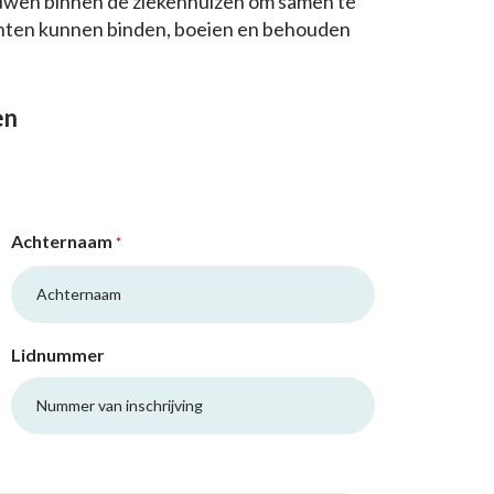
uwen binnen de ziekenhuizen om samen te
nten kunnen binden, boeien en behouden
en
Achternaam
*
Lidnummer