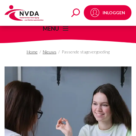
Passende stagevergoe
INLOGGEN
MENU
Home
/
Nieuws
/
Passende stagevergoeding