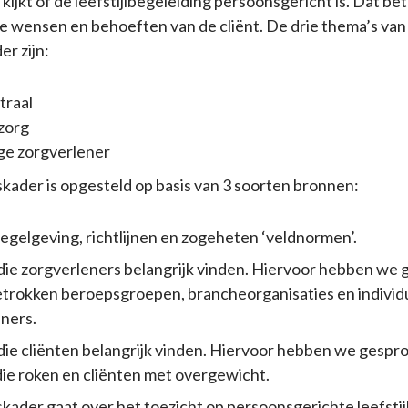
kijkt of de leefstijlbegeleiding persoonsgericht is. Dat be
 de wensen en behoeften van de cliënt. De drie thema’s van
er zijn:
traal
 zorg
e zorgverlener
skader is opgesteld op basis van 3 soorten bronnen:
egelgeving, richtlijnen en zogeheten ‘veldnormen’.
ie zorgverleners belangrijk vinden. Hiervoor hebben we
etrokken beroepsgroepen, brancheorganisaties en individ
ners.
ie cliënten belangrijk vinden. Hiervoor hebben we gespr
die roken en cliënten met overgewicht.
skader gaat over het toezicht op persoonsgerichte leefsti