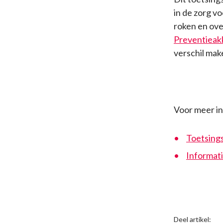
in de zorg v
roken en ove
Preventieak
verschil mak
Voor meer i
Toetsings
Informat
Deel artikel: