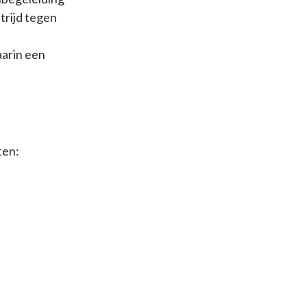
trijd tegen
aarin een
ten: