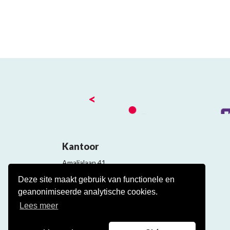
<
Kantoor
Amalialaan 41
3743 KE Baarn
Deze site maakt gebruik van functionele en
Contact
geanonimiseerde analytische cookies.
Veelgestelde cao vragen
Lees meer