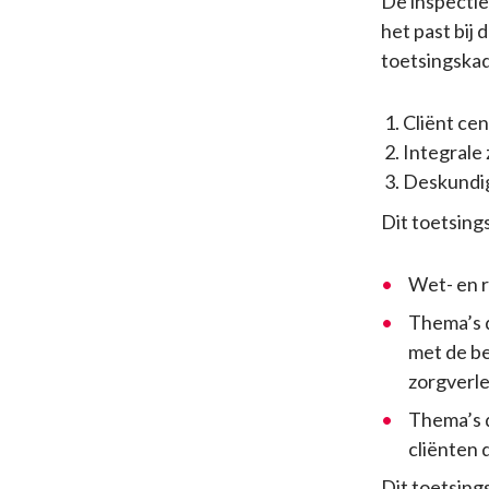
De inspectie 
het past bij
toetsingskad
Cliënt cen
Integrale
Deskundig
Dit toetsing
Wet- en r
Thema’s d
met de b
zorgverle
Thema’s d
cliënten 
Dit toetsing