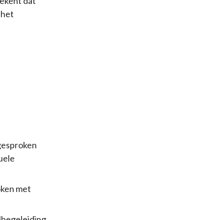
tekent dat
 het
 gesproken
uele
oken met
jlbegeleiding