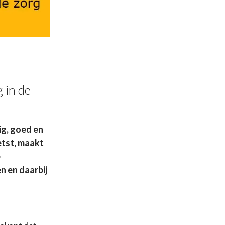
 in de
ig, goed en
etst, maakt
e
n en daarbij