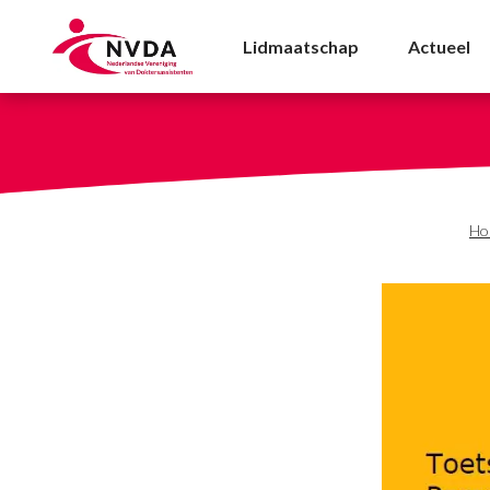
Toetsingskader Persoons
Lidmaatschap
Actueel
Ho