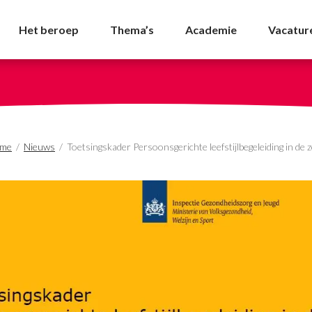
gerichte leefstijlbegel
Het beroep
Thema’s
Academie
Vacatur
me
/
Nieuws
/
Toetsingskader Persoonsgerichte leefstijlbegeleiding in de 