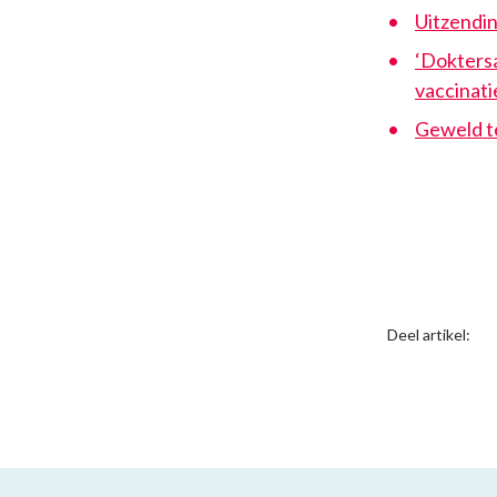
Uitzendin
‘Dokters
vaccinati
Geweld t
Deel artikel: