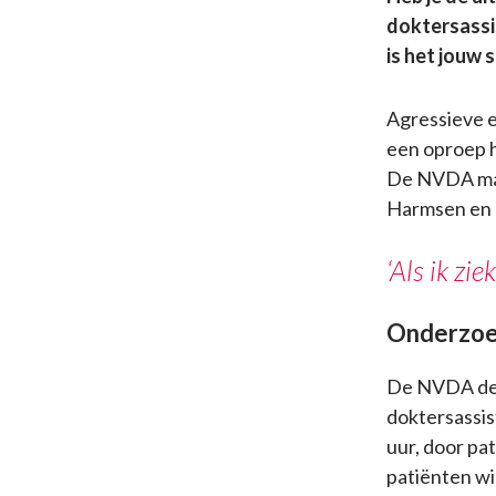
doktersassis
is het jouw s
Agressieve e
een oproep h
De NVDA maak
Harmsen en K
‘Als ik zi
Onderzo
De NVDA dee
doktersassist
uur, door pa
patiënten wi