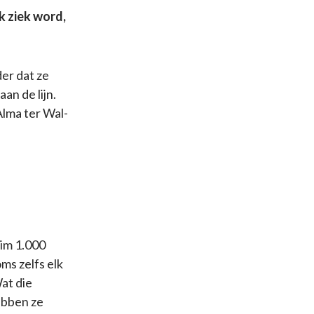
k ziek word,
er dat ze
an de lijn.
Alma ter Wal-
im 1.000
oms zelfs elk
at die
hebben ze