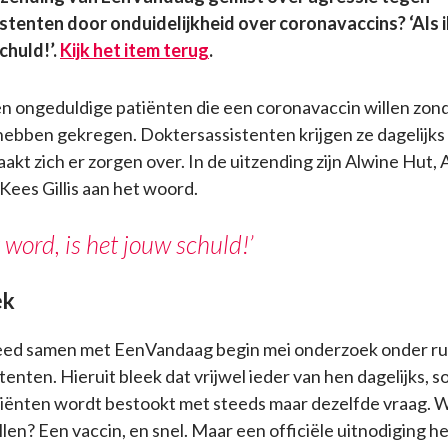
tenten door onduidelijkheid over coronavaccins? ‘Als i
chuld!’.
Kijk het item terug
.
n ongeduldige patiënten die een coronavaccin willen zond
ebben gekregen. Doktersassistenten krijgen ze dagelijks a
t zich er zorgen over. In de uitzending zijn Alwine Hut, 
ees Gillis aan het woord.
ek word, is het jouw schuld!’
ek
d samen met EenVandaag begin mei onderzoek onder ru
enten. Hieruit bleek dat vrijwel ieder van hen dagelijks, s
tiënten wordt bestookt met steeds maar dezelfde vraag. W
llen? Een vaccin, en snel. Maar een officiële uitnodiging 