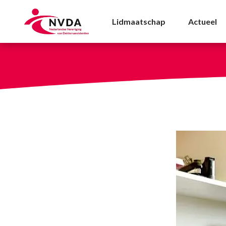
Uitzending EenVandaag
Lidmaatschap
Actueel