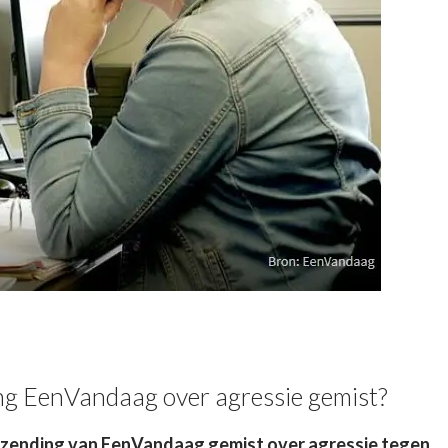
ng EenVandaag over agressie gemist?
itzending van EenVandaag gemist over agressie tegen