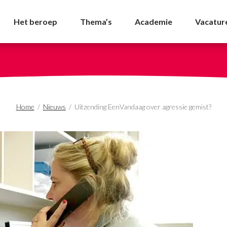
 over agressie gemist?
Het beroep
Thema’s
Academie
Vacatur
Home
/
Nieuws
/
Uitzending EenVandaag over agressie gemist?