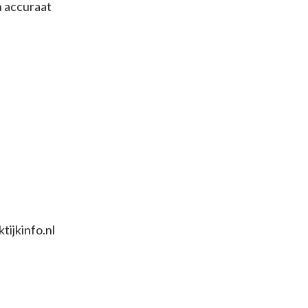
n accuraat
tijkinfo.nl