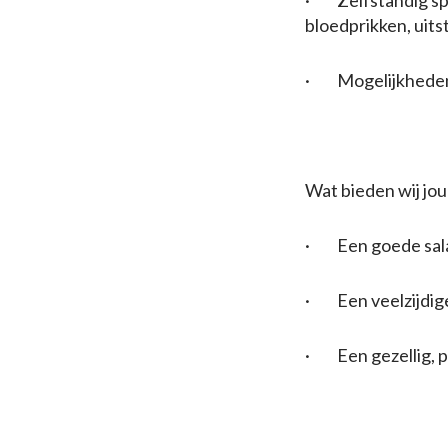
· Zelfstandig spr
bloedprikken, uitst
· Mogelijkheden t
Wat bieden wij jou
· Een goede salar
· Een veelzijdige
· Een gezellig, p