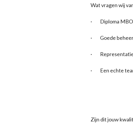
Wat vragen wij van
· Diploma MBO D
· Goede beheersin
· Representatie
· Een echte tea
Zijn dit jouw kwali