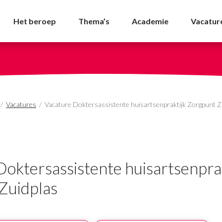
ente huisartsenpraktij
Het beroep
Thema’s
Academie
Vacatur
/
Vacatures
/
Vacature Doktersassistente huisartsenpraktijk Zorgpunt Z
Doktersassistente huisartsenprak
Zuidplas