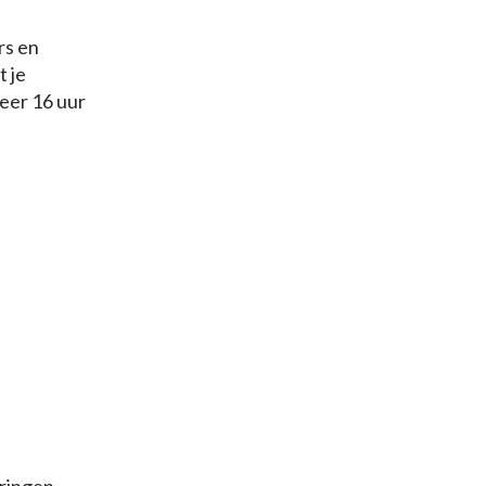
rs en
t je
eer 16 uur