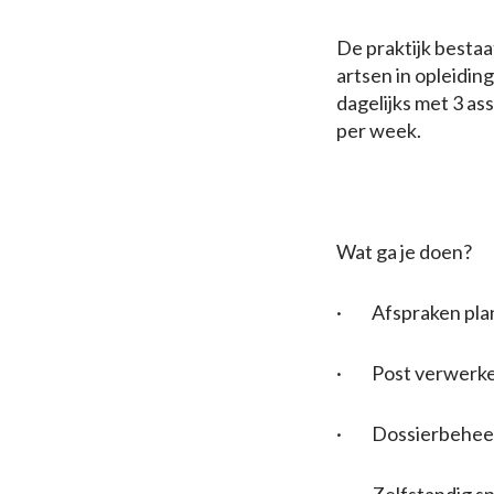
De praktijk bestaa
artsen in opleidin
dagelijks met 3 a
per week.
Wat ga je doen?
· Afspraken plan
· Post verwerk
· Dossierbehee