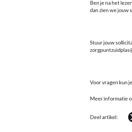
Ben je na het leze
dan zien we jouw s
Stuur jouw sollicit
zorgpuntzuidplas
Voor vragen kun je
Meer informatie ov
Deel artikel: