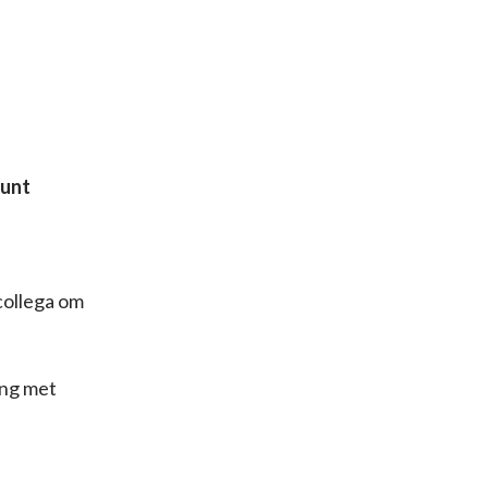
punt
 collega om
ing met