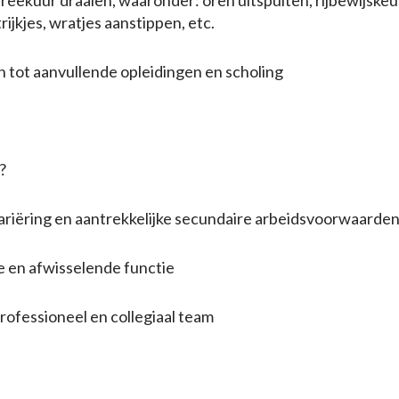
eekuur draaien, waaronder: oren uitspuiten, rijbewijskeu
rijkjes, wratjes aanstippen, etc.
ot aanvullende opleidingen en scholing
?
iëring en aantrekkelijke secundaire arbeidsvoorwaarde
 en afwisselende functie
rofessioneel en collegiaal team