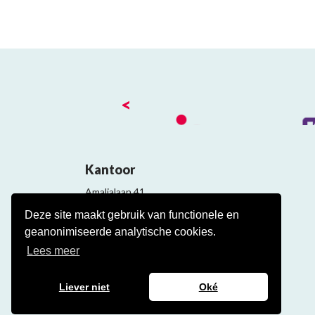
<
Kantoor
Amalialaan 41
3743 KE Baarn
Deze site maakt gebruik van functionele en
Contact
geanonimiseerde analytische cookies.
Veelgestelde cao vragen
Lees meer
Liever niet
Oké