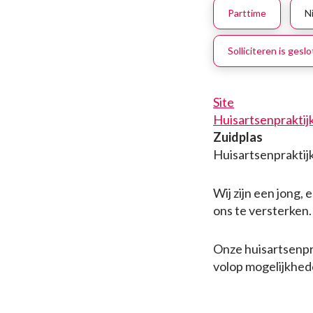
Parttime
N
Solliciteren is gesl
Site
Huisartsenprakti
Zuidplas
Huisartsenprakti
Wij zijn een jong,
ons te versterken.
Onze huisartsenpr
volop mogelijkhede