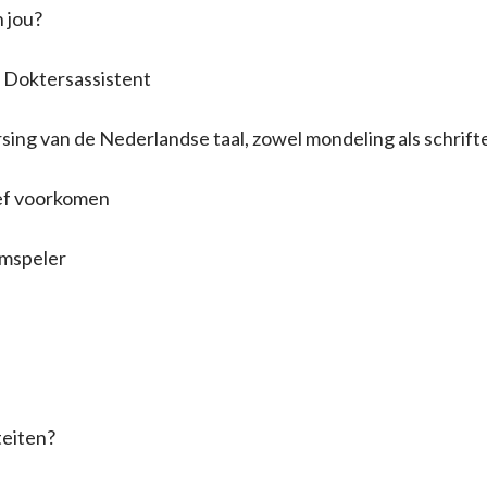
 jou?
oktersassistent
g van de Nederlandse taal, zowel mondeling als schrifte
f voorkomen
mspeler
teiten?