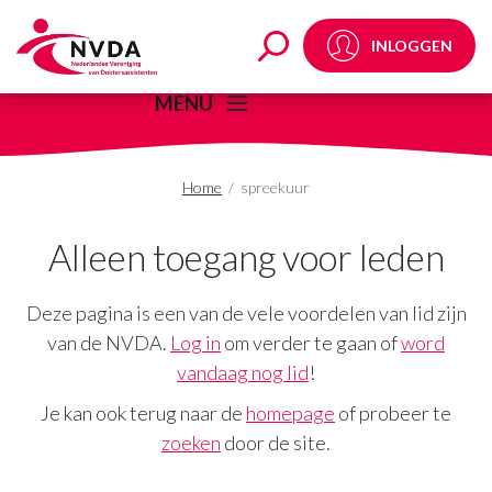
spreekuur Archives - 
INLOGGEN
MENU
Home
/
spreekuur
Alleen toegang voor leden
Deze pagina is een van de vele voordelen van lid zijn
van de NVDA.
Log in
om verder te gaan of
word
vandaag nog lid
!
Je kan ook terug naar de
homepage
of probeer te
zoeken
door de site.