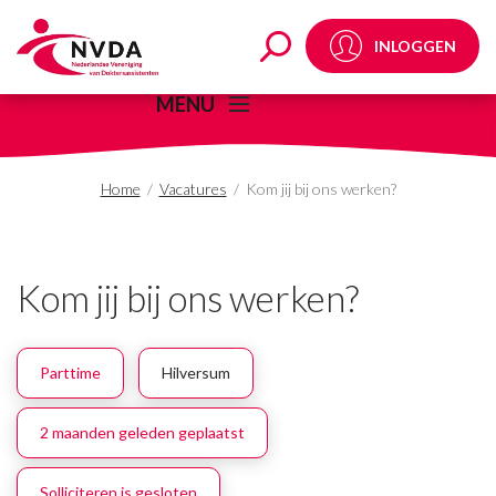
Kom jij bij ons werken
INLOGGEN
MENU
Home
/
Vacatures
/
Kom jij bij ons werken?
Kom jij bij ons werken?
Parttime
Hilversum
2 maanden geleden geplaatst
Solliciteren is gesloten