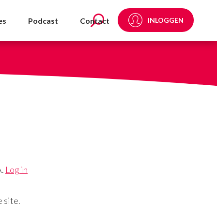
es
Podcast
Contact
INLOGGEN
A.
Log in
 site.