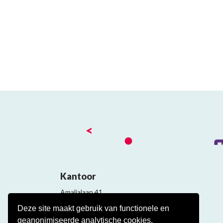
<
Kantoor
Amalialaan 41
3743 KE Baarn
Deze site maakt gebruik van functionele en
Contact
geanonimiseerde analytische cookies.