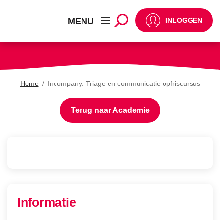
Incompany: Triage en
MENU
INLOGGEN
Home
/
Incompany: Triage en communicatie opfriscursus
Terug naar Academie
Informatie