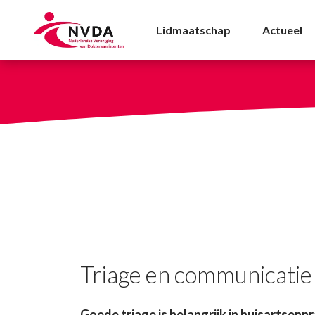
Triage en communicati
Lidmaatschap
Actueel
Triage en communicatie
Goede triage is belangrijk in huisartsenpr