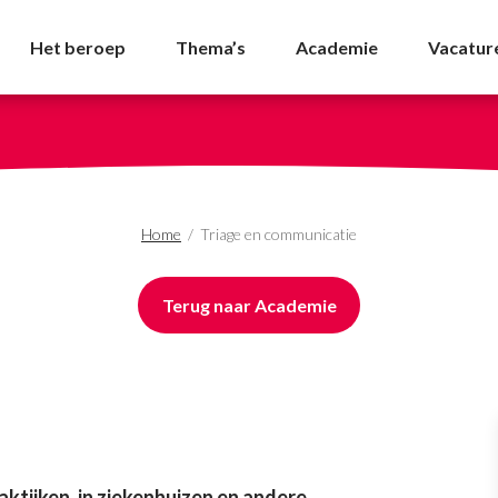
e - NVDA
Het beroep
Thema’s
Academie
Vacatur
Home
/
Triage en communicatie
Terug naar Academie
aktijken, in ziekenhuizen en andere