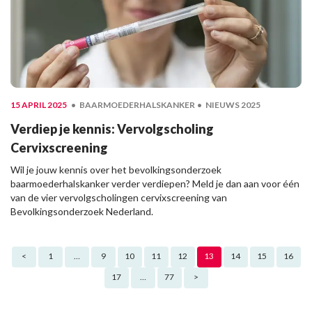
15 APRIL 2025
BAARMOEDERHALSKANKER
NIEUWS 2025
Verdiep je kennis: Vervolgscholing
Cervixscreening
Wil je jouw kennis over het bevolkingsonderzoek
baarmoederhalskanker verder verdiepen? Meld je dan aan voor één
van de vier vervolgscholingen cervixscreening van
Bevolkingsonderzoek Nederland.
Berichten paginering
<
1
…
9
10
11
12
13
14
15
16
17
…
77
>