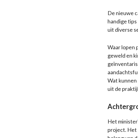
De nieuwe c
handige tips
uit diverse 
Waar lopen p
geweld en k
geïnventari
aandachtsfu
Wat kunnen p
uit de prakt
Achtergr
Het ministe
project. Het