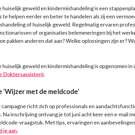
huiselijk geweld en kindermishandeling is een stappenpl
s te helpen eerder en beter te handelen als zij een verm
shandeling of huiselijk geweld. Regelmatig ervaren profes
ctionarissen of organisaties belemmeringen bij het werk
e pakken anderen dat aan? Welke oplossingen zijn er? W
huiselijk geweld en kindermishandeling is opgenomen in 
 Doktersassistent
.
‘Wijzer met de meldcode’
) campagne richt zich op professionals en aandachtsfuncti
. Na inschrijving ontvang je tot juni acht keer een e-mail m
eldcode-vraagstuk. Met tips, ervaringen en aanbevelingen
 je aan
.