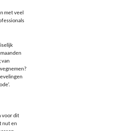
n met veel
ofessionals
selijk
n maanden
 van
n wegnemen?
bevelingen
ode’.
voor dit
t nut en