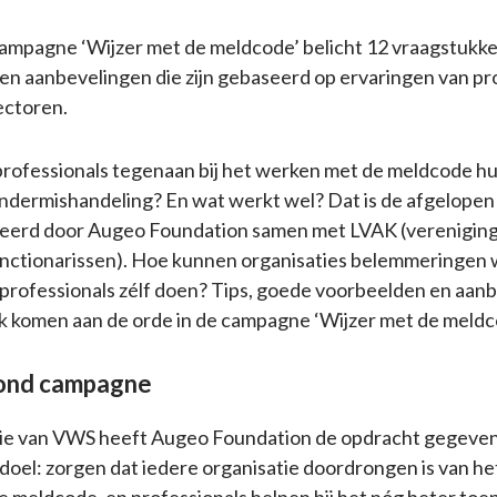
ampagne ‘Wijzer met de meldcode’ belicht 12 vraagstukke
 en aanbevelingen die zijn gebaseerd op ervaringen van pr
sectoren.
rofessionals tegenaan bij het werken met de meldcode hui
indermishandeling? En wat werkt wel? Dat is de afgelope
seerd door Augeo Foundation samen met LVAK (vereniging
nctionarissen). Hoe kunnen organisaties belemmeringe
rofessionals zélf doen? Tips, goede voorbeelden en aan
ijk komen aan de orde in de campagne ‘Wijzer met de meldc
ond campagne
rie van VWS heeft Augeo Foundation de opdracht gegeven 
 doel: zorgen dat iedere organisatie doordrongen is van he