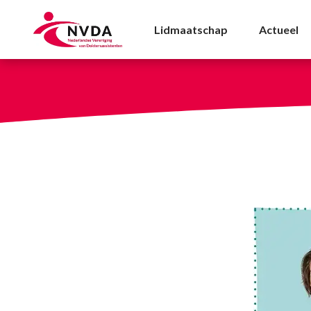
Wijzer met de meldco
Lidmaatschap
Actueel