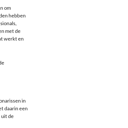
an om
oeden hebben
sionals,
en met de
at werkt en
de
onarissen in
et daarin een
 uit de