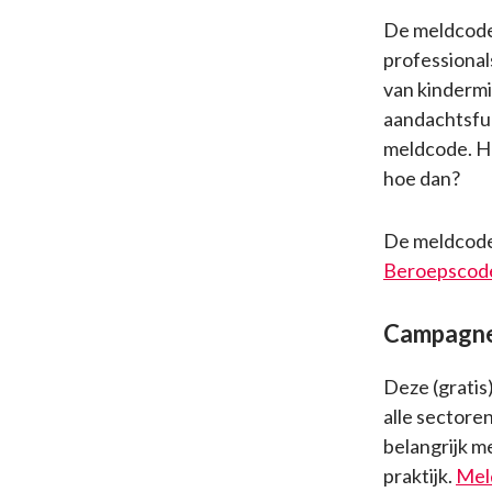
De meldcode 
professional
van kindermi
aandachtsfun
meldcode. Ho
hoe dan?
De meldcode 
Beroepscode
Campagne 
Deze (gratis
alle sectoren
belangrijk m
praktijk.
Meld