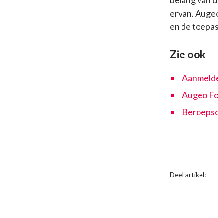
belang van d
ervan. Auge
en de toepass
Zie ook
Aanmelden
Augeo Fo
Beroepsc
Deel artikel: