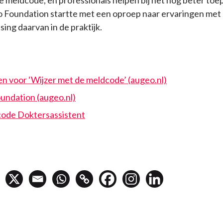
e meldcode, en professionals helpen bij het nóg beter to
o Foundation startte met een oproep naar ervaringen met
ing daarvan in de praktijk.
 voor ‘Wijzer met de meldcode’ (augeo.nl)
undation (augeo.nl)
ode Doktersassistent