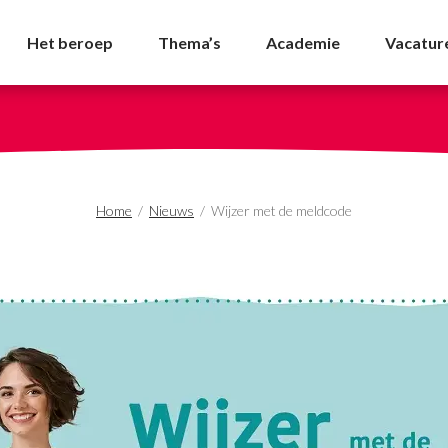
de - NVDA
Het beroep
Thema’s
Academie
Vacatur
Home
/
Nieuws
/
Wijzer met de meldcode