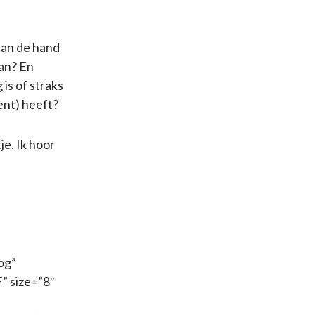
aan de hand
aan? En
is of straks
ent) heeft?
je. Ik hoor
og”
” size=”8″