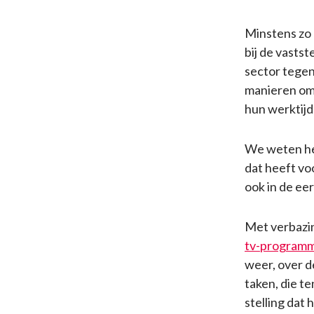
Minstens zo 
bij de vastst
sector tegen
manieren om 
hun werktijd
We weten het
dat heeft vo
ook in de eer
Met verbazi
tv-programma
weer, over d
taken, die te
stelling dat 