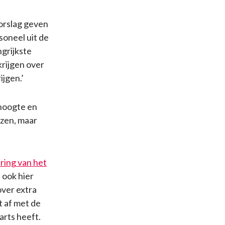
oorslag geven
soneel uit de
grijkste
rijgen over
ijgen.’
dhoogte en
izen, maar
ring van het
 ook hier
over extra
t af met de
arts heeft.