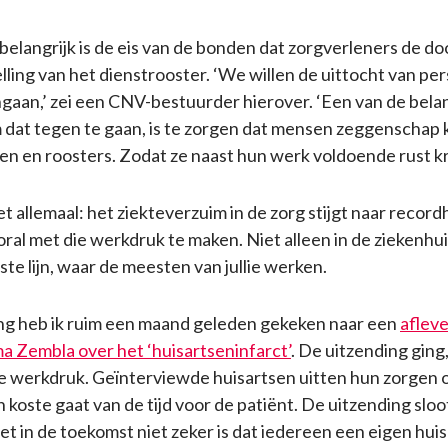
belangrijk is de eis van de bonden dat zorgverleners de d
elling van het dienstrooster. ‘We willen de uittocht van per
gaan,’ zei een CNV-bestuurder hierover. ‘Een van de belan
dat tegen te gaan, is te zorgen dat mensen zeggenschap k
en en roosters. Zodat ze naast hun werk voldoende rust kr
 allemaal: het ziekteverzuim in de zorg stijgt naar recor
oral met die werkdruk te maken. Niet alleen in de ziekenhu
ste lijn, waar de meesten van jullie werken.
ng heb ik ruim een maand geleden gekeken naar een
afleve
 Zembla over het ‘huisartseninfarct’
. De uitzending ging,
e werkdruk. Geïnterviewde huisartsen uitten hun zorgen 
n koste gaat van de tijd voor de patiënt. De uitzending sloo
het in de toekomst niet zeker is dat iedereen een eigen huis