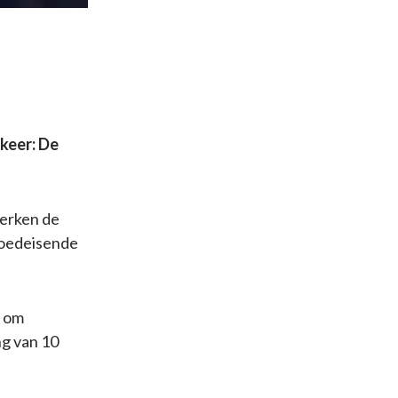
keer: De
werken de
spoedeisende
– om
ng van 10