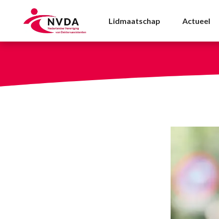
Voorzittersblog: De zor
Lidmaatschap
Actueel