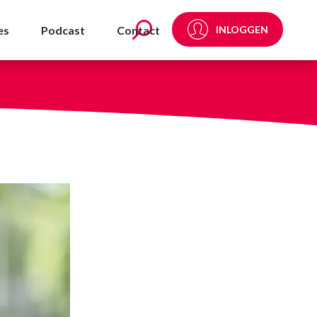
ervan? - NVDA
es
Podcast
Contact
INLOGGEN