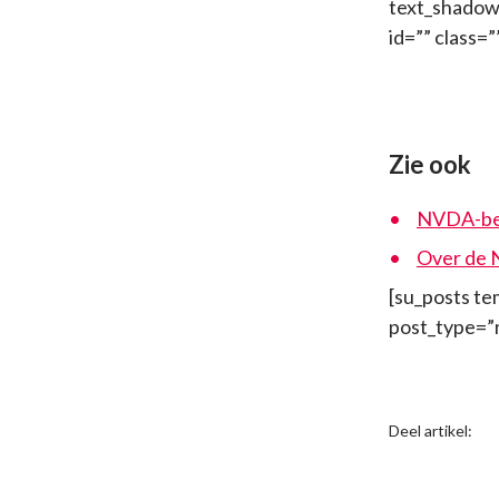
text_shadow=
id=”” class=
Zie ook
NVDA-be
Over de
[su_posts te
post_type=”
Deel artikel: