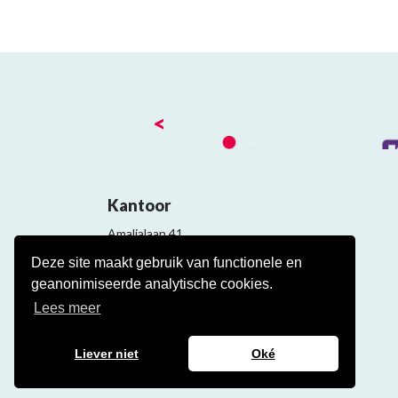
<
Kantoor
Amalialaan 41
3743 KE Baarn
Deze site maakt gebruik van functionele en
Contact
geanonimiseerde analytische cookies.
Veelgestelde cao vragen
Lees meer
Liever niet
Oké