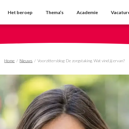
gstaking. Wat vind jij 
Het beroep
Thema’s
Academie
Vacatur
Home
/
Nieuws
/
Voorzittersblog: De zorgstaking. Wat vind jij ervan?