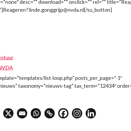
”none” desc=”” download=”” onclick=”” rel=”” title=”Re
””]Reageren? linde.gonggrijp@nvda.nl[/su_button]
stuur
 NVDA
mplate=”templates/list-loop.php” posts_per_page=”-1″
nieuws” taxonomy=”nieuws-tag” tax_term=”12434″ order=