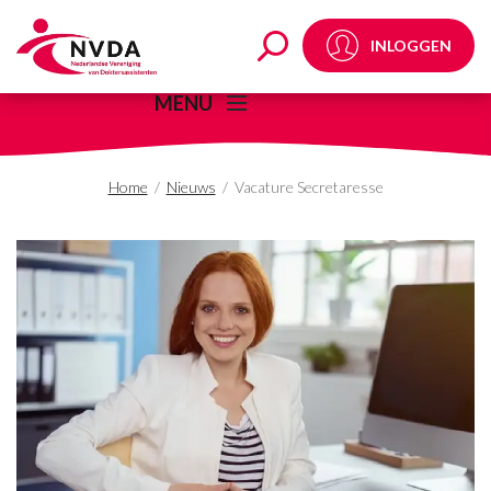
Vacature Secretaresse
INLOGGEN
MENU
Home
/
Nieuws
/
Vacature Secretaresse