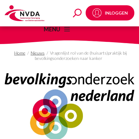
Vragenlijst rol van de 
INLOGGEN
MENU
Home
/
Nieuws
/
Vragenlijst rol van de (huisarts)praktijk bij
bevolkingsonderzoeken naar kanker