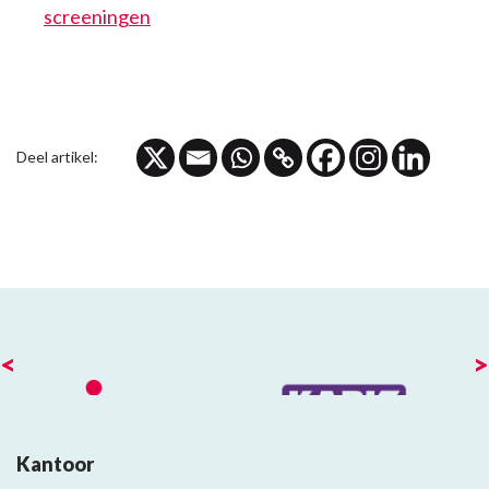
screeningen
Deel artikel:
<
>
Kantoor