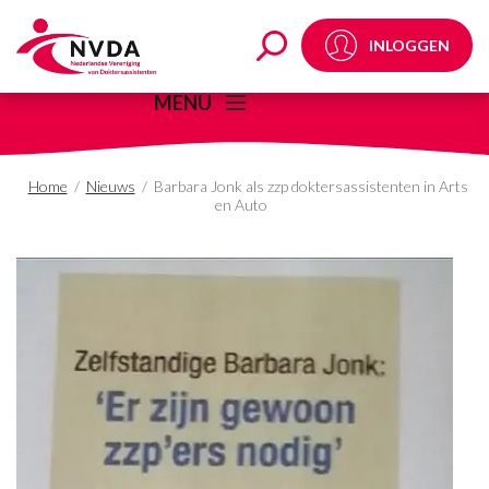
Barbara Jonk als zzp d
INLOGGEN
MENU
Home
/
Nieuws
/
Barbara Jonk als zzp doktersassistenten in Arts
en Auto