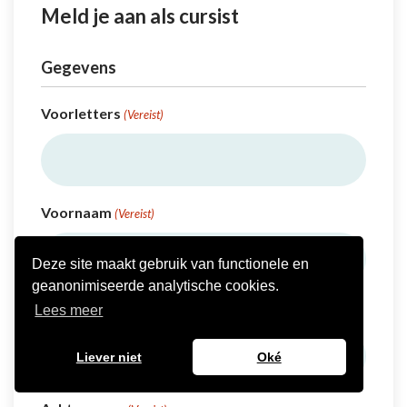
Meld je aan als cursist
Gegevens
Voorletters
(Vereist)
Voornaam
(Vereist)
Deze site maakt gebruik van functionele en
geanonimiseerde analytische cookies.
Tussenvoegsel
Lees meer
Liever niet
Oké