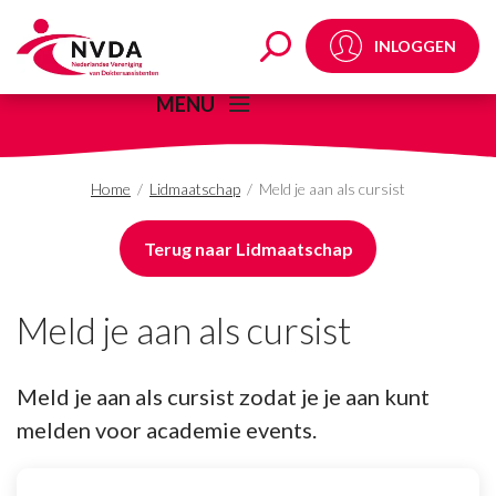
Stap
Meld je aan als cursist
1
INLOGGEN
van
5,
MENU
Home
/
Lidmaatschap
/
Meld je aan als cursist
Terug naar Lidmaatschap
Meld je aan als cursist
Meld je aan als cursist zodat je je aan kunt
melden voor academie events.