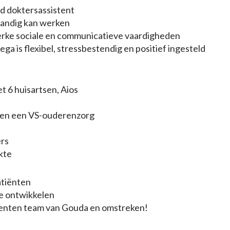
d doktersassistent
standig kan werken
terke sociale en communicatieve vaardigheden
ega is flexibel, stressbestendig en positief ingesteld
 6 huisartsen, Aios
 en een VS-ouderenzorg
ers
kte
tiënten
te ontwikkelen
tenten team van Gouda en omstreken!