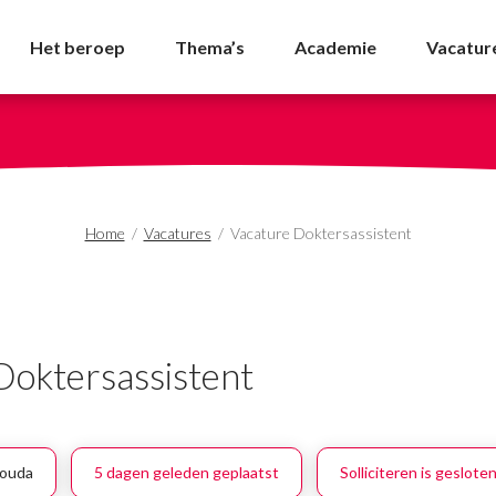
tent - NVDA
Het beroep
Thema’s
Academie
Vacatur
Home
/
Vacatures
/
Vacature Doktersassistent
Doktersassistent
ouda
5 dagen geleden geplaatst
Solliciteren is geslote