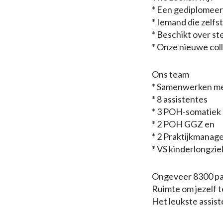
* Een gediplomeer
* Iemand die zelf
* Beschikt over s
* Onze nieuwe coll
Ons team
* Samenwerken met
* 8 assistentes
* 3 POH-somatiek
* 2 POH GGZ en
* 2 Praktijkmanag
* VS kinderlongzie
Ongeveer 8300 pa
Ruimte om jezelf 
Het leukste assis