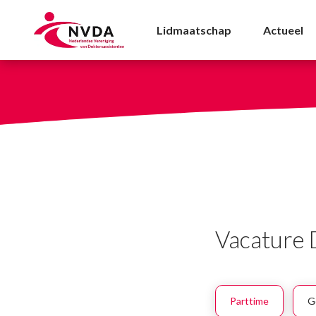
Vacature Doktersassis
Lidmaatschap
Actueel
Vacature 
Parttime
G