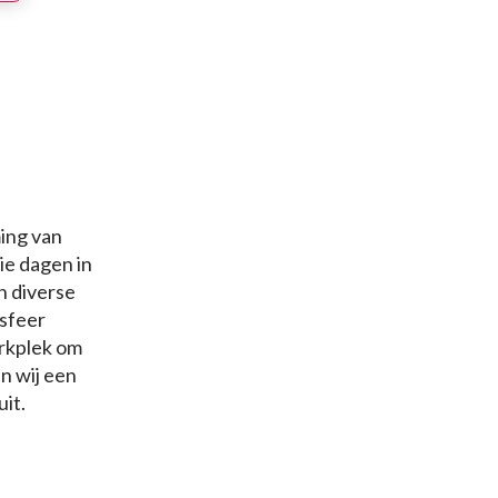
ming van
ie dagen in
n diverse
 sfeer
rkplek om
n wij een
it.