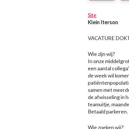
Site
Klein Iterson
VACATURE DOKT
Wie zijn wij?
In onze middelgrot
een aantal collega
de week wil komen 
patiëntenpopulatie
samen met meerde
de afwisseling in 
teamuitje, maandel
Betaald parkeren
Wie zoeken wij?