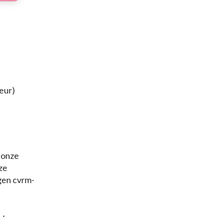
eur)
 onze
ze
igen cvrm-