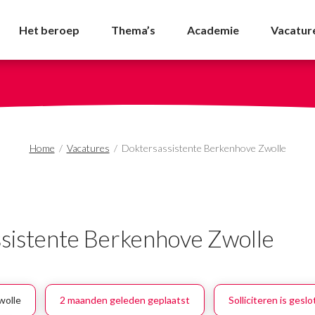
kenhove Zwolle - NVDA
Het beroep
Thema’s
Academie
Vacatur
Home
/
Vacatures
/
Doktersassistente Berkenhove Zwolle
sistente Berkenhove Zwolle
wolle
2 maanden geleden geplaatst
Solliciteren is gesl