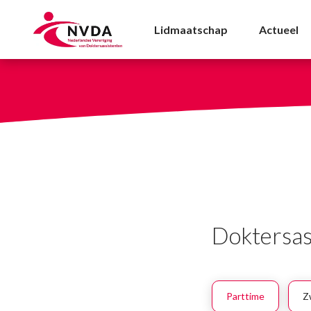
Doktersassistente Ber
Lidmaatschap
Actueel
Doktersas
Parttime
Z