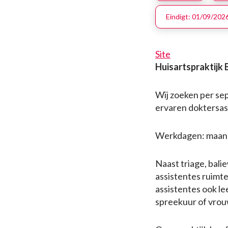
Eindigt:
01/09/202
Site
Huisartspraktijk
Wij zoeken per sep
ervaren doktersas
Werkdagen: maand
Naast triage, bal
assistentes ruimt
assistentes ook le
spreekuur of vro