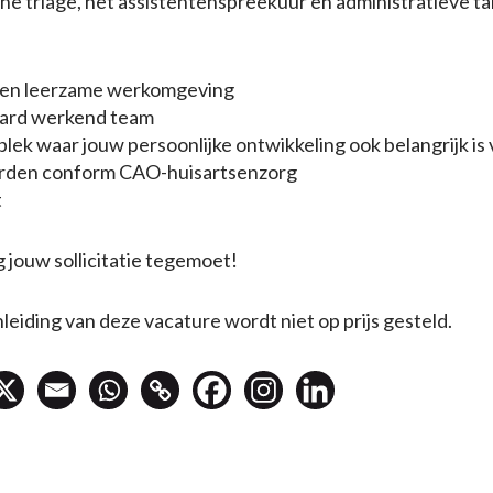
he triage, het assistentenspreekuur en administratieve ta
 en leerzame werkomgeving
 hard werkend team
plek waar jouw persoonlijke ontwikkeling ook belangrijk is
rden conform CAO-huisartsenzorg
t
 jouw sollicitatie tegemoet!
nleiding van deze vacature wordt niet op prijs gesteld.