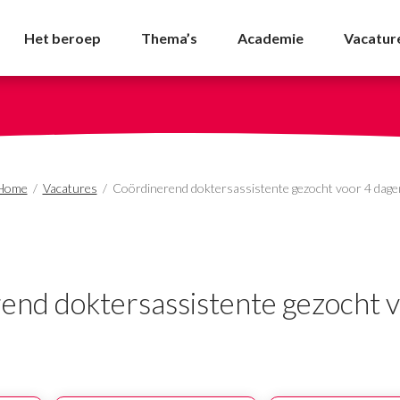
ssistente gezocht voor
Het beroep
Thema’s
Academie
Vacatur
Home
/
Vacatures
/
Coördinerend doktersassistente gezocht voor 4 dage
end doktersassistente gezocht v