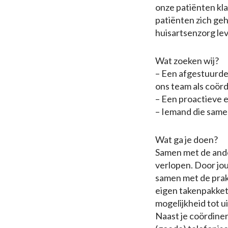
onze patiënten kla
patiënten zich ge
huisartsenzorg le
Wat zoeken wij?
– Een afgestuurde
ons team als coör
– Een proactieve e
– Iemand die same
Wat ga je doen?
Samen met de ande
verlopen. Door jou
samen met de prakt
eigen takenpakket
mogelijkheid tot u
Naast je coördiner