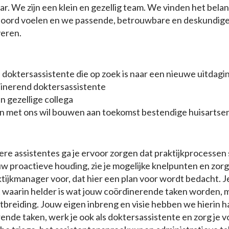
ar. We zijn een klein en gezellig team. We vinden het belan
hoord voelen en we passende, betrouwbare en deskundig
veren.
 doktersassistente die op zoek is naar een nieuwe uitdagi
dinerend doktersassistente
n gezellige collega
n met ons wil bouwen aan toekomst bestendige huisartse
re assistentes ga je ervoor zorgen dat praktijkprocessen
w proactieve houding, zie je mogelijke knelpunten en zorg 
ijkmanager voor, dat hier een plan voor wordt bedacht. Je
 waarin helder is wat jouw coördinerende taken worden, 
itbreiding. Jouw eigen inbreng en visie hebben we hierin h
ende taken, werk je ook als doktersassistente en zorg je v