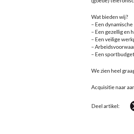
(goede) telefonisc
Wat bieden wij?
– Een dynamische
– Een gezellig en
– Een veilige werk
– Arbeidsvoorwaa
– Een sportbudge
We zien heel graag
Acquisitie naar aa
Deel artikel: