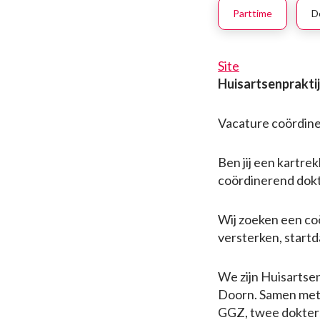
Parttime
D
Site
Huisartsenprakti
Vacature coördine
Ben jij een kartre
coördinerend dokte
Wij zoeken een co
versterken, startd
We zijn Huisartse
Doorn. Samen met 
GGZ, twee dokters