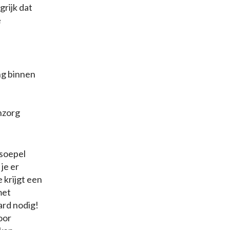
grijk dat
e
ng binnen
nzorg
 soepel
je er
 krijgt een
met
ard nodig!
oor