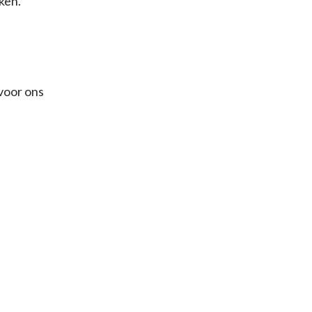
ken.
 voor ons