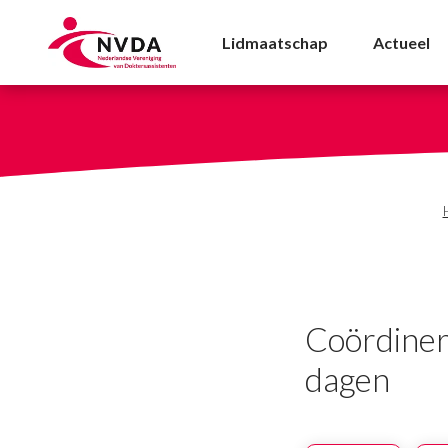
Coördinerend doktersa
Lidmaatschap
Actueel
Coördiner
dagen