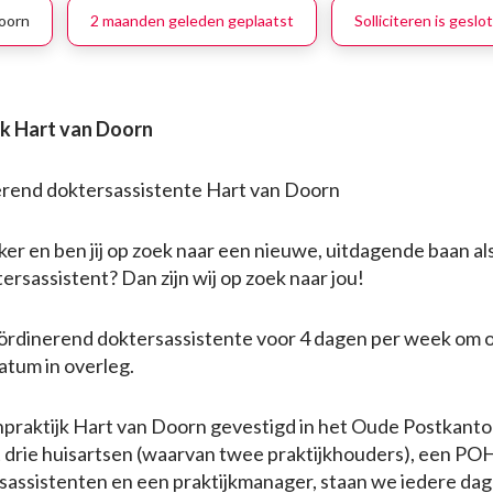
oorn
2 maanden geleden geplaatst
Solliciteren is geslo
jk Hart van Doorn
rend doktersassistente Hart van Doorn
kker en ben jij op zoek naar een nieuwe, uitdagende baan al
rsassistent? Dan zijn wij op zoek naar jou!
ördinerend doktersassistente voor 4 dagen per week om 
atum in overleg.
npraktijk Hart van Doorn gevestigd in het Oude Postkanto
drie huisartsen (waarvan twee praktijkhouders), een PO
assistenten en een praktijkmanager, staan we iedere dag