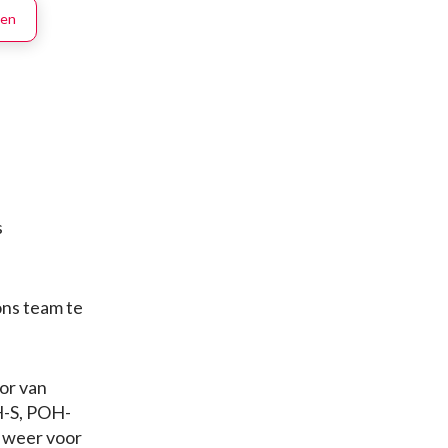
ten
s
ons team te
or van
H-S, POH-
 weer voor