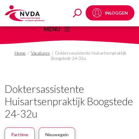
Doktersassistente Hui
INLOGGEN
MENU
Home
/
Vacatures
/
Doktersassistente Huisartsenpraktijk
Boogstede 24-32u
Doktersassistente
Huisartsenpraktijk Boogstede
24-32u
Parttime
Nieuwegein