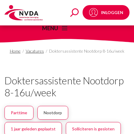
Doktersassistente No
INLOGGEN
MENU
Home
/
Vacatures
/
Doktersassistente Nootdorp 8-16u/week
Doktersassistente Nootdorp
8-16u/week
Parttime
Nootdorp
1 jaar geleden geplaatst
Solliciteren is gesloten