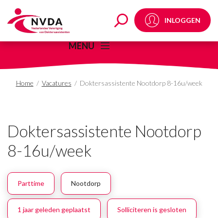
Doktersassistente No
INLOGGEN
MENU
Home
/
Vacatures
/
Doktersassistente Nootdorp 8-16u/week
Doktersassistente Nootdorp
8-16u/week
Parttime
Nootdorp
1 jaar geleden geplaatst
Solliciteren is gesloten