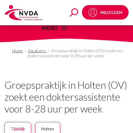
Groepspraktijk in Holt
INLOGGEN
MENU
Home
/
Vacatures
/
Groepspraktijk in Holten (OV) zoekt een
doktersassistente voor 8-28 uur per week
Groepspraktijk in Holten (OV)
zoekt een doktersassistente
voor 8-28 uur per week
Tijdelijk
Holten