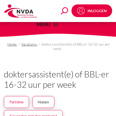
doktersassistent(e) of
INLOGGEN
MENU
Home
/
Vacatures
/
doktersassistent(e) of BBL-er 16-32 uur per
week
doktersassistent(e) of BBL-er
16-32 uur per week
Parttime
Huizen
3 maanden geleden geplaatst