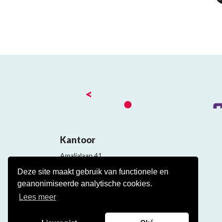
<
Kantoor
Amalialaan 41
3743 KE Baarn
Deze site maakt gebruik van functionele en
Contact
geanonimiseerde analytische cookies.
Veelgestelde cao vragen
Lees meer