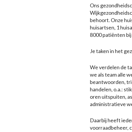
Ons gezondheidsce
Wijkgezondheidsc
behoort. Onze huis
huisartsen, 1 huis
8000 patiënten bij
Je taken in het ge
We verdelen de ta
we als team alle 
beantwoorden, tri
handelen, o.a.: st
oren uitspuiten, a
administratieve 
Daarbij heeft ieder
voorraadbeheer, c