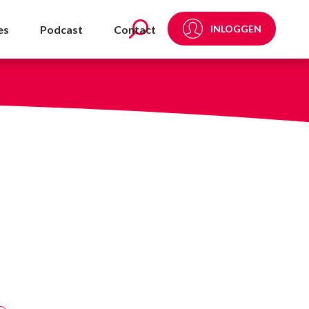
ijk - NVDA
es
Podcast
Contact
INLOGGEN