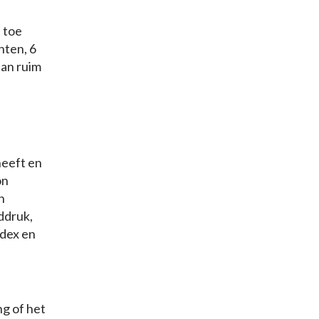
 toe
nten, 6
aan ruim
heeft en
on
h
ddruk,
ndex en
ng of het