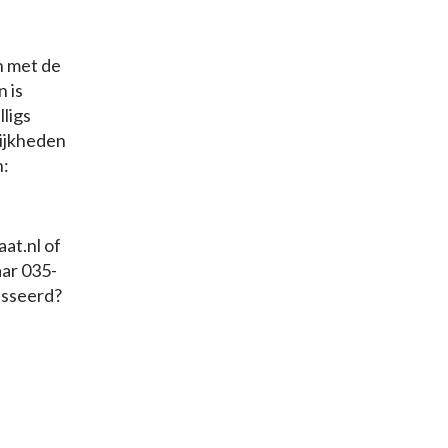
n met de
 is
lligs
lijkheden
n:
at.nl of
aar 035-
esseerd?