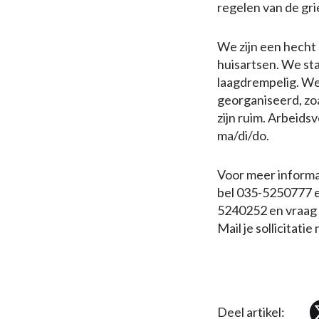
regelen van de gri
We zijn een hecht 
huisartsen. We sta
laagdrempelig. We 
georganiseerd, zoa
zijn ruim. Arbei
ma/di/do.
Voor meer informa
bel 035-5250777 e
5240252 en vraag 
Mail je sollicitati
Deel artikel: