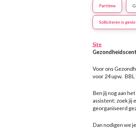
Parttime
G
Solliciteren is gesl
Site
Gezondheidscen
Voor ons Gezondhe
voor 24 upw. BBL i
Ben jij nog aan he
assistent: zoek ji
georganiseerd ge
Dan nodigen we je 