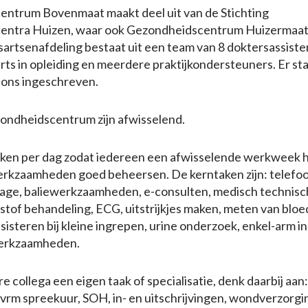
ntrum Bovenmaat maakt deel uit van de Stichting
entra Huizen, waar ook Gezondheidscentrum Huizermaat
artsenafdeling bestaat uit een team van 8 doktersassiste
arts in opleiding en meerdere praktijkondersteuners. Er st
 ons ingeschreven.
zondheidscentrum zijn afwisselend.
ken per dag zodat iedereen een afwisselende werkweek 
werkzaamheden goed beheersen. De kerntaken zijn: telefo
age, baliewerkzaamheden, e-consulten, medisch technisc
ikstof behandeling, ECG, uitstrijkjes maken, meten van bloe
ssisteren bij kleine ingrepen, urine onderzoek, enkel-arm i
werkzaamheden.
e collega een eigen taak of specialisatie, denk daarbij aan:
vrm spreekuur, SOH, in- en uitschrijvingen, wondverzorgi