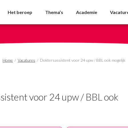
24 upw / BBL ook mogel
Het beroep
Thema’s
Academie
Vacatur
Home
/
Vacatures
/
Doktersassistent voor 24 upw / BBL ook mogelijk
sistent voor 24 upw / BBL ook