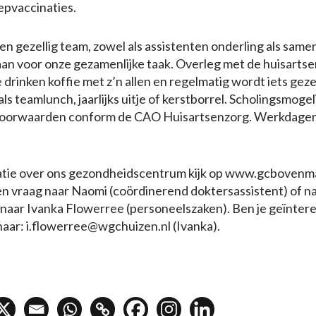
epvaccinaties.
en gezellig team, zowel als assistenten onderling als same
an voor onze gezamenlijke taak. Overleg met de huisartsen
drinken koffie met z’n allen en regelmatig wordt iets geze
ls teamlunch, jaarlijks uitje of kerstborrel. Scholingsmoge
dsvoorwaarden conform de CAO Huisartsenzorg. Werkdage
tie over ons gezondheidscentrum kijk op www.gcbovenma
n vraag naar Naomi (coördinerend doktersassistent) of n
naar Ivanka Flowerree (personeelszaken). Ben je geïnter
e naar: i.flowerree@wgchuizen.nl (Ivanka).