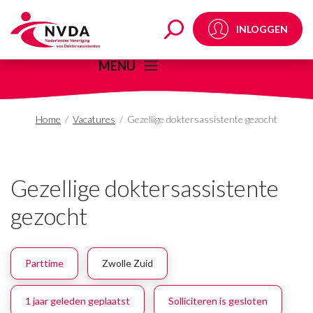
Gezellige doktersassis
INLOGGEN
MENU
Home
/
Vacatures
/
Gezellige doktersassistente gezocht
Gezellige doktersassistente
gezocht
Parttime
Zwolle Zuid
1 jaar geleden geplaatst
Solliciteren is gesloten