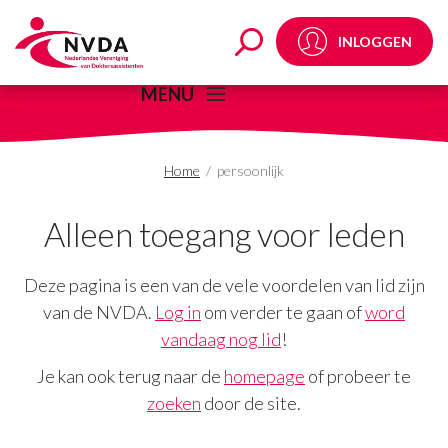
persoonlijk Archives -
INLOGGEN
MENU
Home
/
persoonlijk
Alleen toegang voor leden
Deze pagina is een van de vele voordelen van lid zijn
van de NVDA.
Log in
om verder te gaan of
word
vandaag nog lid
!
Je kan ook terug naar de
homepage
of probeer te
zoeken
door de site.