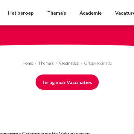
A
Het beroep
Thema’s
Academie
Vacatur
Home
/
Thema’s
/
Vaccinaties
/
Griepvaccinatie
Terug naar Vaccinaties
l Programma Grieppreventie Volwassenen.