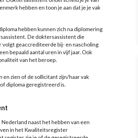
enmerk hebben en toon je aan dat je je vak
diploma hebben kunnen zich na diplomering
rsassistent. De doktersassistent die
r volgt geaccrediteerde bij- en nascholing
n bepaald aantal uren in vijf jaar. Ook
naliteit van het beroep.
n zien of de sollicitant zijn/haar vak
 of diploma geregistreerd is.
ent
n Nederland naast het hebben van een
ven in het Kwaliteitsregister
t register zie je of de geregistreerde