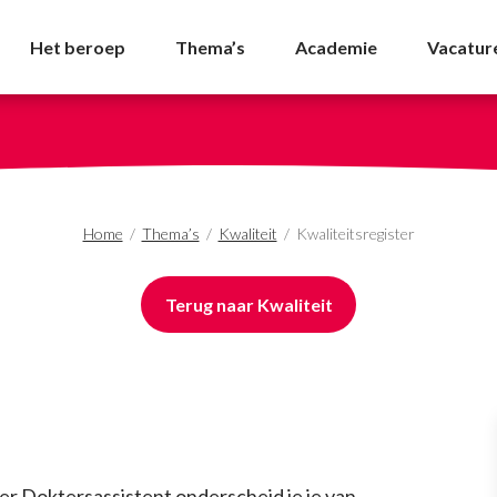
VDA
Het beroep
Thema’s
Academie
Vacatur
Home
/
Thema’s
/
Kwaliteit
/
Kwaliteitsregister
Terug naar Kwaliteit
ter Doktersassistent onderscheid je je van