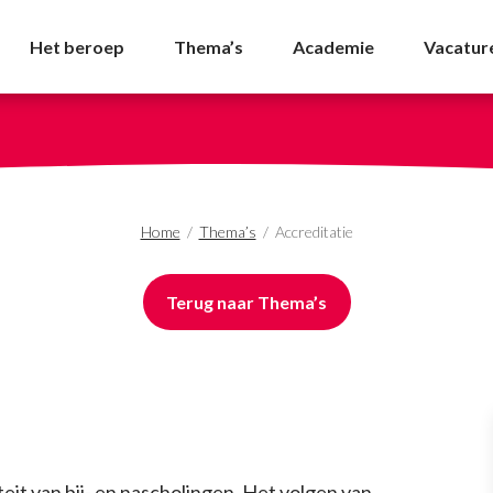
Het beroep
Thema’s
Academie
Vacatur
Home
/
Thema’s
/
Accreditatie
Terug naar Thema’s
teit van bij- en nascholingen. Het volgen van