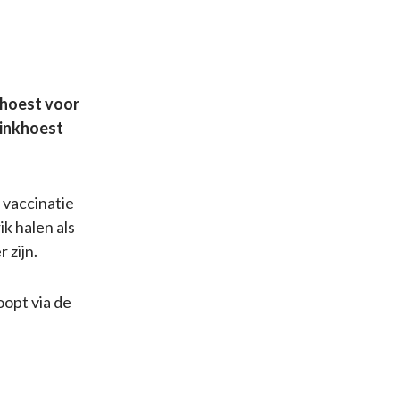
khoest voor
kinkhoest
 vaccinatie
k halen als
 zijn.
oopt via de