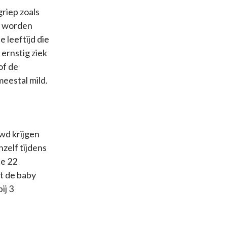
riep zoals
p worden
 leeftijd die
 ernstig ziek
of de
meestal mild.
wd krijgen
zelf tijdens
de 22
t de baby
ij 3