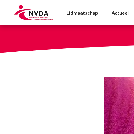
Vaccinaties tijdens de
Lidmaatschap
Actueel