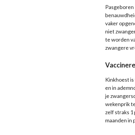
Pasgeboren b
benauwdheid
vaker opgeno
niet zwanger
te worden van
zwangere vro
Vaccinere
Kinkhoest is
en in ademno
je zwangersc
wekenprik te
zelf straks 1
maanden in p