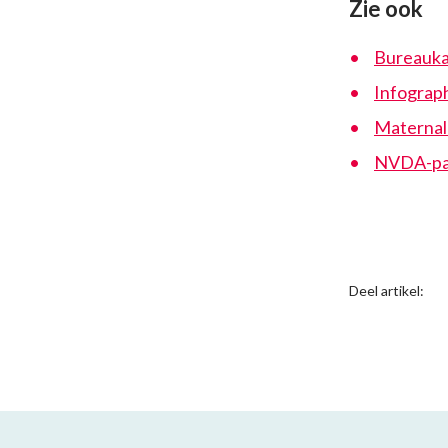
Zie ook
Bureauka
Infograph
Maternale
NVDA-pag
Deel artikel: